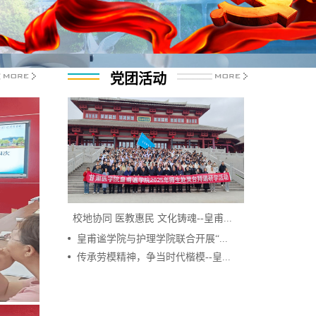
党团活动
校地协同 医教惠民 文化铸魂--皇甫...
皇甫谧学院与护理学院联合开展“...
传承劳模精神，争当时代楷模--皇...