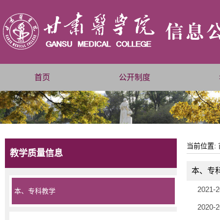
首页
公开制度
当前位置:
教学质量信息
本、专
202
本、专科教学
202